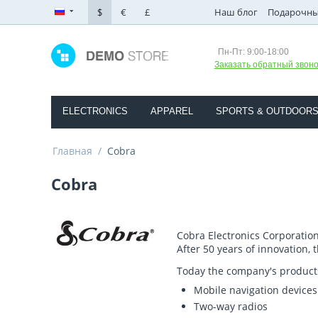
$
€
£
Наш блог
Подарочны
Пн-Пт: 9:00-18:00
Заказать обратный звоно
ELECTRONICS
APPAREL
SPORTS & OUTDOOR
Главная
/
Cobra
Cobra
Cobra Electronics Corporatio
After 50 years of innovation,
Today the company's product
Mobile navigation devices
Two-way radios