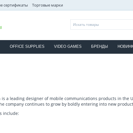
е сертификаты
Торговые марки
к
S
OFFICE SUPPLIES
VIDEO GAMES
БРЕНДЫ
НОВИН
n is a leading designer of mobile communications products in the 
 the company continues to grow by boldly entering into new product
s include: