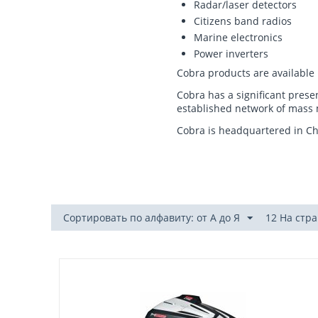
Radar/laser detectors
Citizens band radios
Marine electronics
Power inverters
Cobra products are available 
Cobra has a significant pres
established network of mass 
Cobra is headquartered in Chic
Сортировать по алфавиту: от А до Я
12 На стр