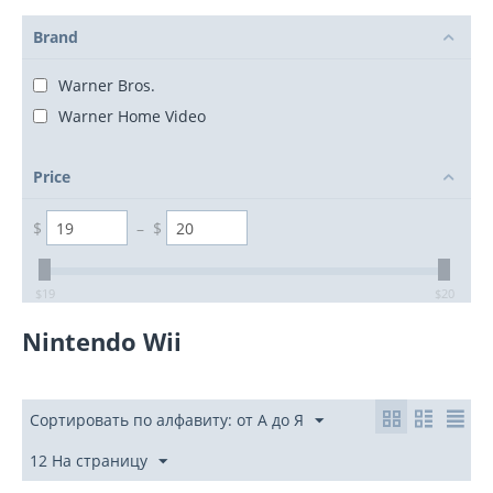
Brand
Warner Bros.
Warner Home Video
Price
$
–
$
‎$
19
‎$
20
Nintendo Wii
Сортировать по алфавиту: от А до Я
12 На страницу