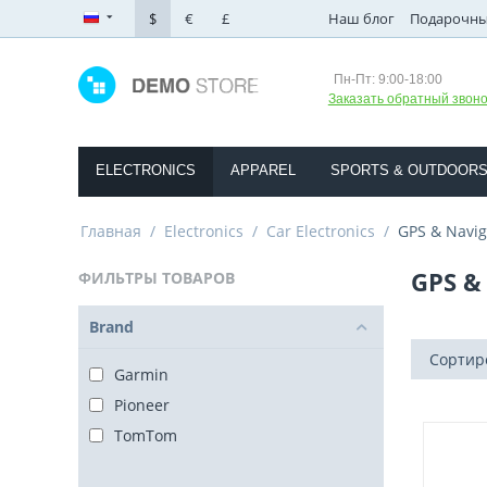
$
€
£
Наш блог
Подарочны
Пн-Пт: 9:00-18:00
Заказать обратный звоно
ELECTRONICS
APPAREL
SPORTS & OUTDOOR
Главная
/
Electronics
/
Car Electronics
/
GPS & Navig
GPS &
ФИЛЬТРЫ ТОВАРОВ
Brand
Сортиро
Garmin
Pioneer
TomTom