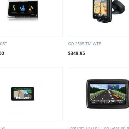
30BT
GO 2535 TM WTE
00
$
349.95
450
TomTom GO LIVE Top Gear edit