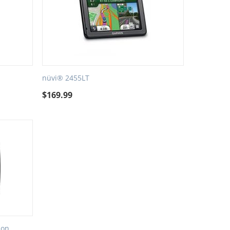
nüvi® 2455LT
$
169.99
ion