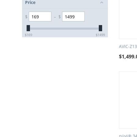
Price
$
–
$
‎$
169
‎$
1499
AVIC-Z1
$
1,499.
nüvi® 3