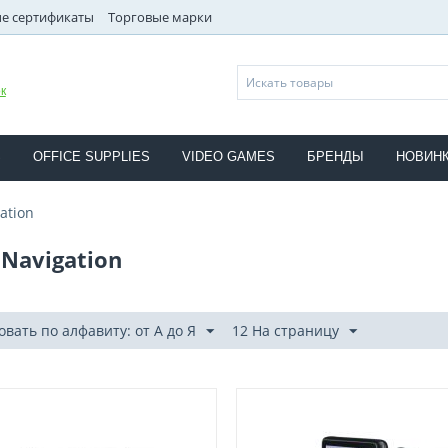
е сертификаты
Торговые марки
к
S
OFFICE SUPPLIES
VIDEO GAMES
БРЕНДЫ
НОВИН
ation
 Navigation
вать по алфавиту: от А до Я
12 На страницу