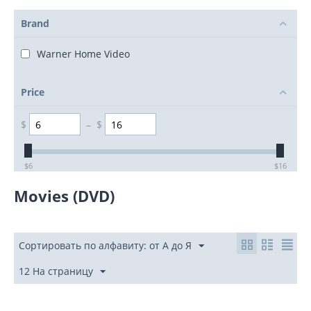
Brand
Warner Home Video
Price
$
–
$
‎$
6
‎$
16
Movies (DVD)
Сортировать по алфавиту: от А до Я
12 На страницу