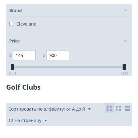
Brand
Cleveland
Price
$
–
$
‎$
145
‎$
900
Golf Clubs
Сортировать по алфавиту: от А до Я
12 На страницу