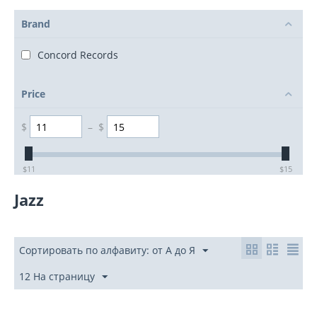
Brand
Concord Records
Price
$
–
$
‎$
11
‎$
15
Jazz
Сортировать по алфавиту: от А до Я
12 На страницу