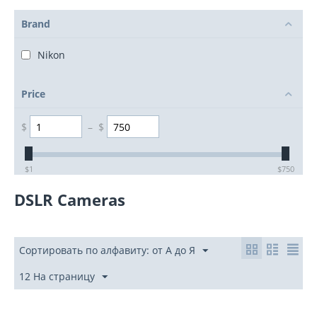
Brand
Nikon
Price
$
–
$
‎$
1
‎$
750
DSLR Cameras
Сортировать по алфавиту: от А до Я
12 На страницу