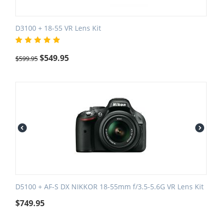
D3100 + 18-55 VR Lens Kit
$
549.95
$
599.95
D5100 + AF-S DX NIKKOR 18-55mm f/3.5-5.6G VR Lens Kit
$
749.95