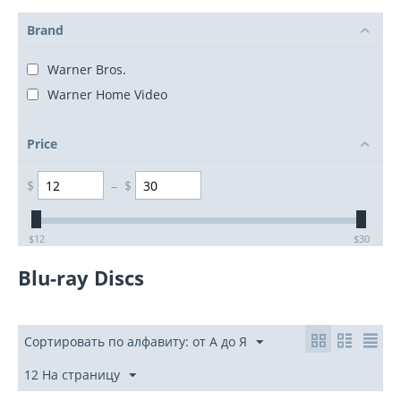
Brand
Warner Bros.
Warner Home Video
Price
$
–
$
‎$
12
‎$
30
Blu-ray Discs
Сортировать по алфавиту: от А до Я
12 На страницу