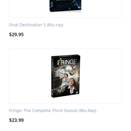
Final Destination 5 (Blu-ray)
$
29.95
Fringe: The Complete Third Season (Blu-Ray)
$
23.99