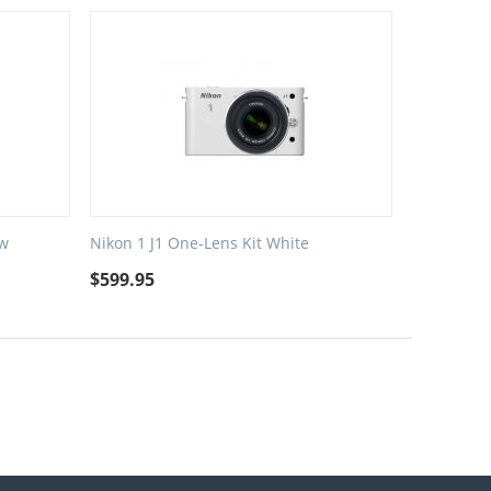
ew
Nikon 1 J1 One-Lens Kit White
$
599.95