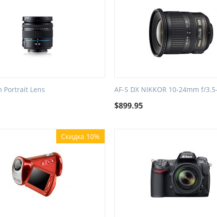
Portrait Lens
AF-S DX NIKKOR 10-24mm f/3.5
9
$
899.95
Скидка 10%