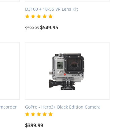
D3100 + 18-55 VR Lens Kit
$
549.95
$
599.95
amcorder
GoPro - Hero3+ Black Edition Camera
$
399.99