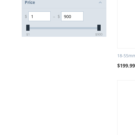
Price
$
–
$
‎$
1
‎$
900
18-55mm 
$
199.9