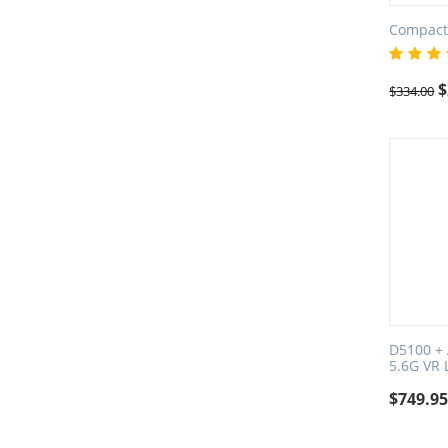
Compact
$
$
334.00
D5100 +
5.6G VR 
$
749.9