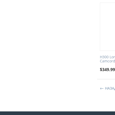
H300 Lo
Camcorde
$
349.9
НАЗА