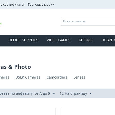
е сертификаты
Торговые марки
к
S
OFFICE SUPPLIES
VIDEO GAMES
БРЕНДЫ
НОВИН
as & Photo
ameras
DSLR Cameras
Camcorders
Lenses
вать по алфавиту: от А до Я
12 На страницу