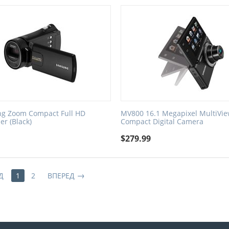
ng Zoom Compact Full HD
MV800 16.1 Megapixel MultiVi
r (Black)
Compact Digital Camera
9
$
279.99
Д
1
2
ВПЕРЕД