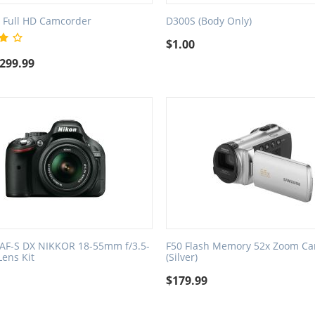
 Full HD Camcorder
D300S (Body Only)
$
1.00
299.99
 AF-S DX NIKKOR 18-55mm f/3.5-
F50 Flash Memory 52x Zoom C
Lens Kit
(Silver)
5
$
179.99