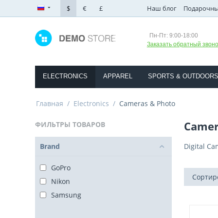
$
€
£
Наш блог
Подарочны
Пн-Пт: 9:00-18:00
Заказать обратный звоно
ELECTRONICS
APPAREL
SPORTS & OUTDOOR
Главная
/
Electronics
/
Cameras & Photo
Camer
ФИЛЬТРЫ ТОВАРОВ
Brand
Digital C
GoPro
Сортиро
Nikon
Samsung