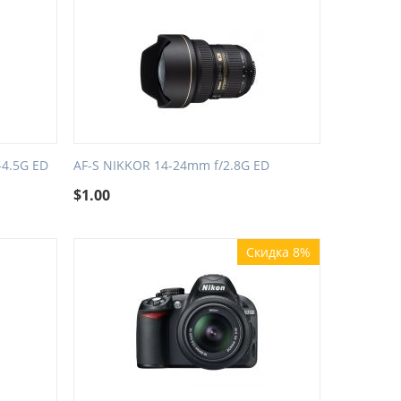
-4.5G ED
AF-S NIKKOR 14-24mm f/2.8G ED
$
1.00
Скидка 8%