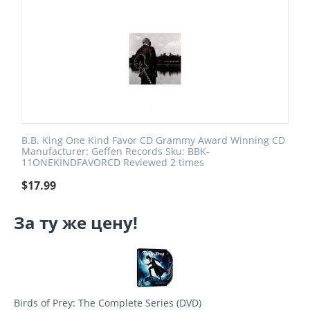
B.B. King One Kind Favor CD Grammy Award Winning CD
Manufacturer: Geffen Records Sku: BBK-
11ONEKINDFAVORCD Reviewed 2 times
$
17.99
За ту же цену!
Birds of Prey: The Complete Series (DVD)